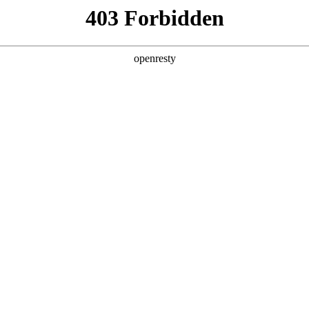
6人生就是博
新闻中心
品牌特色
招贤纳士
经销商招募